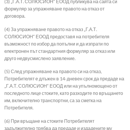
(3) „Г.А.Т. СОЛЮСИОН“ ЕООД публикува на сайта си
формуляр за упражняване правото на отказ от
договора.
(4) За упражняване правото на отказ „Г.А.Т.
СОЛЮСИОН“ ЕООД предоставя на потребителя
възможност по избор да попълни и да изпрати по
електронен път стандартния формуляр за отказ или
друго недвусмислено заявление.
(5) След упражняване на правото си на отказ,
Потребителят е длъжен в 14-дневен срок да предаде на
„Г.А.Т. СОЛЮСИОН“ ЕООД или на упълномощено от
последното лице стоките, като разходите по връщането
им, включително транспортни, са за сметка на
Потребителя.
(6) При връщане на стоките Потребителят
задължително трябва да предаде и издадените му