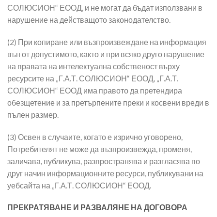
СОЛЮСИОН“ ЕООД, и не могат да бъдат използвани в
нарушение на действащото законодателство.
(2) При копиране или възпроизвеждане на информация
вън от допустимото, както и при всяко друго нарушение
на правата на интелектуална собственост върху
ресурсите на „Г.А.Т. СОЛЮСИОН“ ЕООД, „Г.А.Т.
СОЛЮСИОН“ ЕООД има правото да претендира
обезщетение и за претърпените преки и косвени вреди в
пълен размер.
(3) Освен в случаите, когато е изрично уговорено,
Потребителят не може да възпроизвежда, променя,
заличава, публикува, разпространява и разгласява по
друг начин информационните ресурси, публикувани на
уебсайта на „Г.А.Т. СОЛЮСИОН“ ЕООД.
ПРЕКРАТЯВАНЕ И РАЗВАЛЯНЕ НА ДОГОВОРА