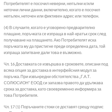
Потребителят е посочил неверни, непълни и/или
неточни лични данни, включително, когато е посочил
непълен, неточен или фиктивен адрес или телефон.
(4) В случаите, когато е уговорено предварително
плащане, поръчката се изпраща в най-кратък срок след
получаване на плащането. Ако Потребителят иска
поръчката му да пристигне преди определена дата, той
изпраща запитване дали това е възможно.
Чл. 16 Доставката се извършва в сроковете, описани под
всяка опция за доставка в интерфейсния модул за
поръчка. При извънредни обстоятелства „Г.А.Т.
СОЛЮСИОН“ ЕООД си запазва правото да удължава
срока за доставка, като своевременно информира за
това Потребителя.
Чл. 17 (1) Поръчаните стоки се доставят срещу подпис