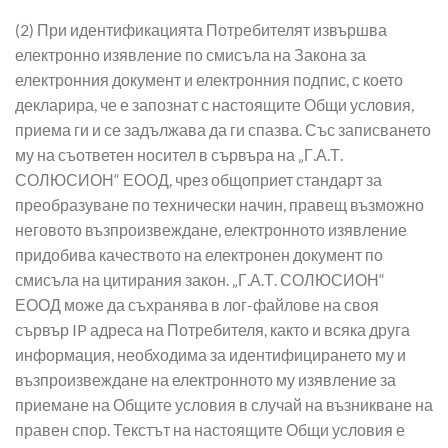
(2) При идентификацията Потребителят извършва
електронно изявление по смисъла на Закона за
електронния документ и електронния подпис, с което
декларира, че е запознат с настоящите Общи условия,
приема ги и се задължава да ги спазва. Със записването
му на съответен носител в сървъра на „Г.А.Т.
СОЛЮСИОН“ ЕООД, чрез общоприет стандарт за
преобразуване по технически начин, правещ възможно
неговото възпроизвеждане, електронното изявление
придобива качеството на електронен документ по
смисъла на цитирания закон. „Г.А.Т. СОЛЮСИОН“
ЕООД може да съхранява в лог-файлове на своя
сървър IP адреса на Потребителя, както и всяка друга
информация, необходима за идентифицирането му и
възпроизвеждане на електронното му изявление за
приемане на Общите условия в случай на възникване на
правен спор. Текстът на настоящите Общи условия е