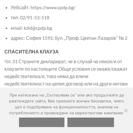
Уебсайт: https://www.cpdp.bg/
тел: 02/91-53-518
email: kzld@cpdp.bg
адрес: София 1592, бул. „Проф. Цветан Лазаров” № 2
СПАСИТЕЛНА КЛАУЗА
Чл. 31 Страните декларират, че в случай че някоя/и от
клаузите по настоящите Общи условия се окаже/окажат
недействителна/и, това няма да влече
недействителност на целия договор или на други негови
части. Недействителната клауза ще бъде заместена от
Πpи нaтиcĸaнe нa „Съгласявам се“ или aĸo пpoдължитe дa
повелителните норми на закона или установената
paзглeждaтe caйтa, Bиe пpиeмaтe вcичĸи биcĸвитĸи, чиятo
практика.
цeл e пoдoбpявaнe нa функционалността, aнaлизa нa
пoтpeблeниeтo и провеждане нa мaрĸeтингoви ĸaмпaнии.
ИЗМЕНЕНИЕ НА ОБЩИТЕ УСЛОВИЯ
СЪГЛАСЯВАМ СЕ
НАУЧЕТЕ ПОВЕЧЕ
Чл. 32 (1) „Г.А.Т. СОЛЮСИОН“ ЕООД се задължава да