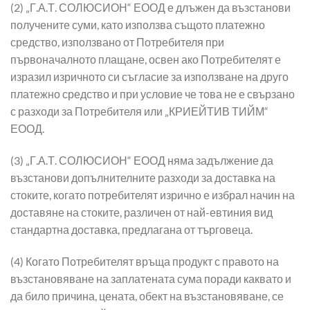
(2) „Г.А.Т. СОЛЮСИОН“ ЕООД е длъжен да възстанови
получените суми, като използва същото платежно
средство, използвано от Потребителя при
първоначалното плащане, освен ако Потребителят е
изразил изричното си съгласие за използване на друго
платежно средство и при условие че това не е свързано
с разходи за Потребителя или „КРИЕЙТИВ ТИЙМ“
ЕООД.
(3) „Г.А.Т. СОЛЮСИОН“ ЕООД няма задължение да
възстанови допълнителните разходи за доставка на
стоките, когато потребителят изрично е избрал начин на
доставяне на стоките, различен от най-евтиния вид
стандартна доставка, предлагана от търговеца.
(4) Когато Потребителят връща продукт с правото на
възстановяване на заплатената сума поради каквато и
да било причина, цената, обект на възстановяване, се