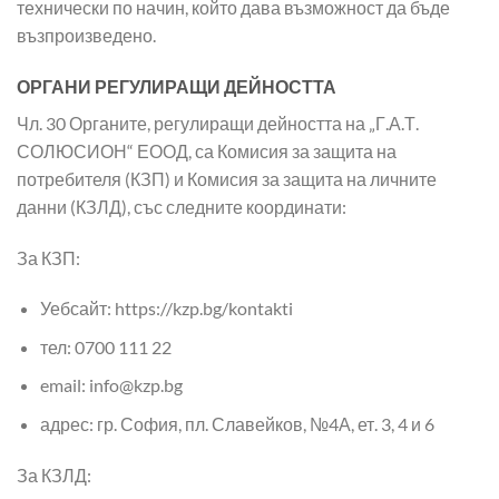
технически по начин, който дава възможност да бъде
възпроизведено.
ОРГАНИ РЕГУЛИРАЩИ ДЕЙНОСТТА
Чл. 30 Органите, регулиращи дейността на „Г.А.Т.
СОЛЮСИОН“ ЕООД, са Комисия за защита на
потребителя (КЗП) и Комисия за защита на личните
данни (КЗЛД), със следните координати:
За КЗП:
Уебсайт: https://kzp.bg/kontakti
тел: 0700 111 22
email: info@kzp.bg
адрес: гр. София, пл. Славейков, №4А, ет. 3, 4 и 6
За КЗЛД: