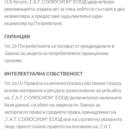
(13) Когато „Г.А.Т. СОЛЮСИОН“ ЕООД удовлетвори
рекламацията, издава акт за това, който се съставя в два
екземпляра, и предоставя задължително един
екземпляр на Потребителя.
ГАРАНЦИИ
Чл. 25 Потребителите се ползват от предвидените в
Закона за защита на потребителите гаранционни
срокове.
ИНТЕЛЕКТУАЛНА СОБСТВЕНОСТ
Чл. 26 (1) Правата на интелектуална собственост върху
всички материали и ресурси, разположени на уебсайта
на „Г.А.Т. СОЛЮСИОН“ ЕООД (включително наличните
бази данни), са обект на закрила по Закона за
авторското право и сродните права, принадлежат на
„Г.А.Т. СОЛЮСИОН“ ЕООД или на съответно указаното
лице, преотстъпило правото на ползване на „Г.А.Т.