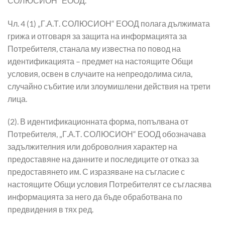
СОЛЮСИОН“ ЕООД.
Чл. 4 (1) „Г.А.Т. СОЛЮСИОН“ ЕООД полага дължимата
грижа и отговаря за защита на информацията за
Потребителя, станала му известна по повод на
идентификацията – предмет на настоящите Общи
условия, освен в случаите на непреодолима сила,
случайно събитие или злоумишлени действия на трети
лица.
(2). В идентификационната форма, попълвана от
Потребителя, „Г.А.Т. СОЛЮСИОН“ ЕООД обозначава
задължителния или доброволния характер на
предоставяне на данните и последиците от отказ за
предоставянето им. С изразяване на съгласие с
настоящите Общи условия Потребителят се съгласява
информацията за него да бъде обработвана по
предвидения в тях ред.