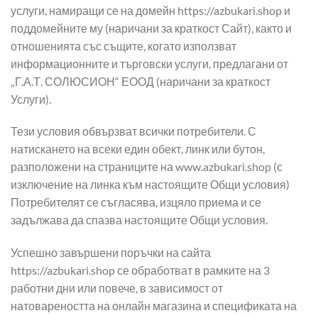
услуги, намиращи се на домейн https://azbukari.shop и
поддомейните му (наричани за краткост Сайт), както и
отношенията със същите, когато използват
информационните и търговски услуги, предлагани от
„Г.А.Т. СОЛЮСИОН“ ЕООД (наричани за краткост
Услуги).
Тези условия обвързват всички потребители. С
натискането на всеки един обект, линк или бутон,
разположени на страниците на www.azbukari.shop (с
изключение на линка към настоящите Общи условия)
Потребителят се съгласява, изцяло приема и се
задължава да спазва настоящите Общи условия.
Успешно завършени поръчки на сайта
https://azbukari.shop се обработват в рамките на 3
работни дни или повече, в зависимост от
натовареността на онлайн магазина и спецификата на