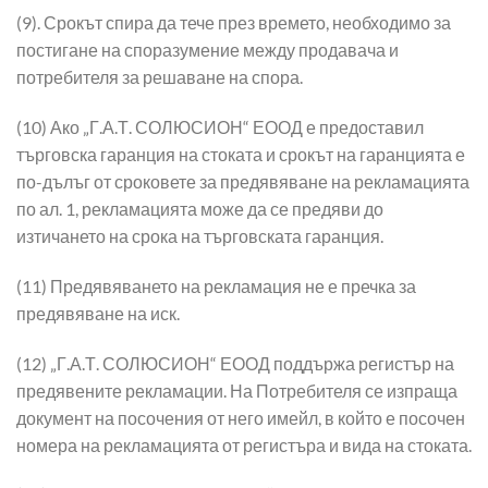
(9). Срокът спира да тече през времето, необходимо за
постигане на споразумение между продавача и
потребителя за решаване на спора.
(10) Ако „Г.А.Т. СОЛЮСИОН“ ЕООД е предоставил
търговска гаранция на стоката и срокът на гаранцията е
по-дълъг от сроковете за предявяване на рекламацията
по ал. 1, рекламацията може да се предяви до
изтичането на срока на търговската гаранция.
(11) Предявяването на рекламация не е пречка за
предявяване на иск.
(12) „Г.А.Т. СОЛЮСИОН“ ЕООД поддържа регистър на
предявените рекламации. На Потребителя се изпраща
документ на посочения от него имейл, в който е посочен
номера на рекламацията от регистъра и вида на стоката.