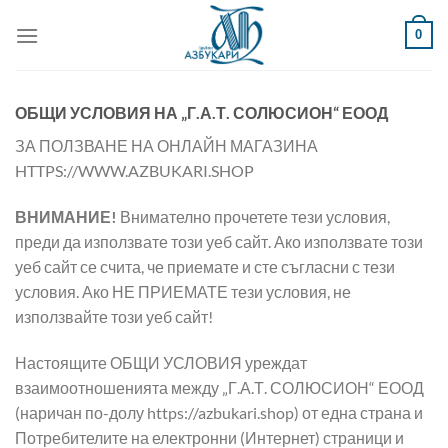
Прескачане
0
към
съдържанието
ОБЩИ УСЛОВИЯ НА „Г.А.Т. СОЛЮСИОН“ ЕООД
ЗА ПОЛЗВАНЕ НА ОНЛАЙН МАГАЗИНА
HTTPS://WWW.AZBUKARI.SHOP
ВНИМАНИЕ!
Внимателно прочетете тези условия,
преди да използвате този уеб сайт. Ако използвате този
уеб сайт се счита, че приемате и сте съгласни с тези
условия. Ако НЕ ПРИЕМАТЕ тези условия, не
използвайте този уеб сайт!
Настоящите ОБЩИ УСЛОВИЯ уреждат
взаимоотношенията между „Г.А.Т. СОЛЮСИОН“ ЕООД
(наричан по-долу https://azbukari.shop) от една страна и
Потребителите на електронни (Интернет) страници и