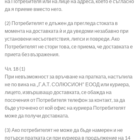
на Потребителя или на лице на адреса, което е съгласно
да я приеме вместо него.
(2) Потребителят е длъжен да прегледа стоката в
момента на доставката ѝ и да уведоми незабавно при
установени несъответствия, липси и повреди. Ако
Потребителят не стори това, се приема, че доставката е
приета без възражения.
Чл. 18 (1)
При невъзможност за връчване на пратката, настъпила
не по вина на „Г.А.Т. СОЛЮСИОН“ ЕООД или куриера,
лицето, извършващо доставката, се обажда на
посочения от Потребителя телефон за контакт, за да
бъде уточнено от кой офис на куриера Потребителят
може да получи доставката.
(3) Ако потребителят не може да бъде намерен и не
потърси пратката си при куриера в продължение на 14