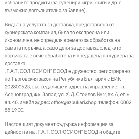
избраните продукти (за сувенири, игри, книги и др. е
възможно допълнително забавяне).
Видът на услугата за доставка, предоставена от
куриерската компания, била то експресна или
икономична, не определя времето за обработка на
самата поръчка, а само деня за доставка, след като
поръчката е вече обработена и предадена на куриера за
доставка.
„Г.А.Т. СОЛЮСИОН“ ЕООД е дружество, регистрирано
по Търговския закон на Република България с ЕИК
202800523, със седалище и адрес на управление: гр.
Асеновград, ж.к. Запад, ул. Х. Д. Стоилов № 2, вх. А, ет. 6,
ап. 48, имейл адрес: office@azbukari.shop, телефон: 0882
88 19 00.
Настоящият документ съдържа информация за
дейността на „Г.А.Т. СОЛЮСИОН“ ЕООД и общите