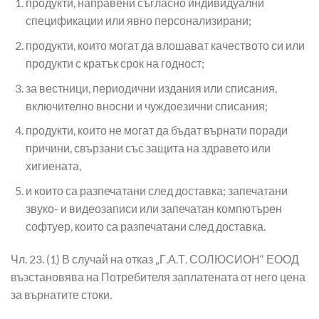
продукти, направени съгласно индивидуални
спецификации или явно персонализирани;
продукти, които могат да влошават качеството си или
продукти с кратък срок на годност;
за вестници, периодични издания или списания,
включително вносни и чуждоезични списания;
продукти, които не могат да бъдат върнати поради
причини, свързани със защита на здравето или
хигиената,
и които са разпечатани след доставка; запечатани
звуко- и видеозаписи или запечатан компютърен
софтуер, които са разпечатани след доставка.
Чл. 23. (1) В случай на отказ „Г.А.Т. СОЛЮСИОН“ ЕООД
възстановява на Потребителя заплатената от него цена
за върнатите стоки.