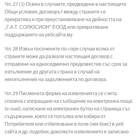
Чл. 27 (1) Освен в случаите, предвидени в настоящите
Общи условия, договорът между страните се
прекратява и при преустановяване на дейността на
„Г.А.Т. СОЛЮСИОН“ ЕООД или прекратяване
поддържането на уебсайта му.
Чл. 28 Извън посочените по-горе случаи всяка от
страните може да развали настоящия договор с
отправяне на едноседмично предизвестие със срок за
изпълнение до другата страна в случай на
неизпълнение на задълженията по договора.
Чл. 29 Писмената форма на изявленията се счита
спазена с изпращане на съобщение на електронна поща
(e-mail), натискане на електронен бутон на страница със
съдържание, което се попълва или избира от
Потребителя или отбелязване в поле (чек бокс) в уеб
сайта и др. подобни, доколкото изявлението е записано