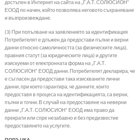
достъпен в Интернет на сайта на „Г.А.Т. СОЛЮСИОН“
ЕООД по начин, който позволява неговото съхраняване
и възпроизвеждане.
(3) При попълване на заявлението за идентификация
Потребителят е длъжен да предостави пълни и верни
данни относно самоличността (за физическите лица),
правния статут (за юридическите лица) и другите
изискуеми от електронната форма на „Г.А.Т.
СОЛЮСИОН“ ЕООД данни. Потребителят декларира, че
е съгласен да предостави така изискваните лични
данни, при което гарантира, че данните, които
предоставя в процеса на идентификацията, са верни,
пълни и точни. В случай на предоставяне на неверни
данни „Г.А.Т. СОЛЮСИОН“ ЕООД има право да
прекрати или спре незабавно и без предизвестие
предоставянето на услугите.
ПОРЪЧКА