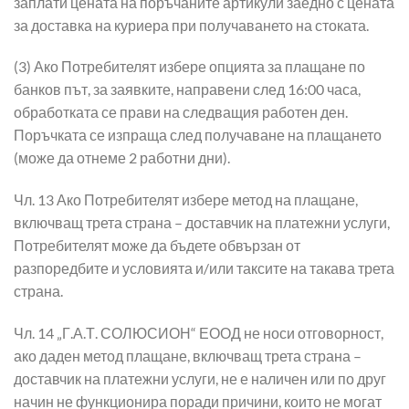
заплати цената на поръчаните артикули заедно с цената
за доставка на куриера при получаването на стоката.
(3) Ако Потребителят избере опцията за плащане по
банков път, за заявките, направени след 16:00 часа,
обработката се прави на следващия работен ден.
Поръчката се изпраща след получаване на плащането
(може да отнеме 2 работни дни).
Чл. 13 Ако Потребителят избере метод на плащане,
включващ трета страна – доставчик на платежни услуги,
Потребителят може да бъдете обвързан от
разпоредбите и условията и/или таксите на такава трета
страна.
Чл. 14 „Г.А.Т. СОЛЮСИОН“ ЕООД не носи отговорност,
ако даден метод плащане, включващ трета страна –
доставчик на платежни услуги, не е наличен или по друг
начин не функционира поради причини, които не могат