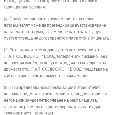
ЕООД ще запази на потребителя първоначалните
гаранционни условия.
(4) При предявяване на рекламацията на стока
потребителят може да претендира за възстановяване
на заплатената сума, за заменяне на стоката с друга,
съответстваща на договореното или за отбив от цената.
(5) Рекламацията се подава устно на посочения от
„Г.А.Т. СОЛЮСИОН“ ЕООД телефон или писмено чрез
посочения имейл, по поща или подадена до адреса на
дружеството. „Г.А.Т. СОЛЮСИОН“ ЕООД представя на
сайта си достъп до формуляр за рекламация.
(6). При предявяване на рекламация потребителят
посочва предмета на рекламацията, предпочитания от
него начин за удовлетворяване на рекламацията,
съответно размера на претендираната сума, и адрес,
телефон и email за контакт.