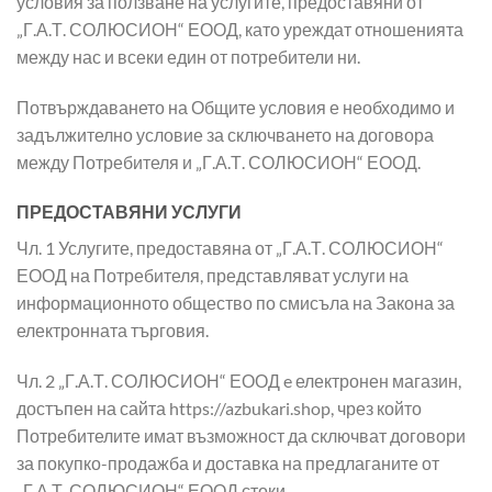
условия за ползване на услугите, предоставяни от
„Г.А.Т. СОЛЮСИОН“ ЕООД, като уреждат отношенията
между нас и всеки един от потребители ни.
Потвърждаването на Общите условия е необходимо и
задължително условие за сключването на договора
между Потребителя и „Г.А.Т. СОЛЮСИОН“ ЕООД.
ПРЕДОСТАВЯНИ УСЛУГИ
Чл. 1 Услугите, предоставяна от „Г.А.Т. СОЛЮСИОН“
ЕООД на Потребителя, представляват услуги на
информационното общество по смисъла на Закона за
електронната търговия.
Чл. 2 „Г.А.Т. СОЛЮСИОН“ ЕООД e електронен магазин,
достъпен на сайта https://azbukari.shop, чрез който
Потребителите имат възможност да сключват договори
за покупко-продажба и доставка на предлаганите от
„Г.А.Т. СОЛЮСИОН“ ЕООД стоки.