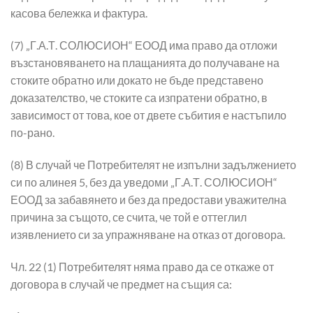
касова бележка и фактура.
(7) „Г.А.Т. СОЛЮСИОН“ ЕООД има право да отложи
възстановяването на плащанията до получаване на
стоките обратно или докато не бъде представено
доказателство, че стоките са изпратени обратно, в
зависимост от това, кое от двете събития е настъпило
по-рано.
(8) В случай че Потребителят не изпълни задължението
си по алинея 5, без да уведоми „Г.А.Т. СОЛЮСИОН“
ЕООД за забавянето и без да предостави уважителна
причина за същото, се счита, че той е оттеглил
изявлението си за упражняване на отказ от договора.
Чл. 22 (1) Потребителят няма право да се откаже от
договора в случай че предмет на същия са: