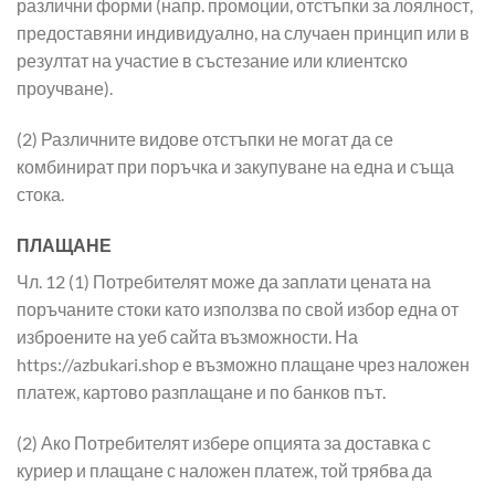
различни форми (напр. промоции, отстъпки за лоялност,
предоставяни индивидуално, на случаен принцип или в
резултат на участие в състезание или клиентско
проучване).
(2) Различните видове отстъпки не могат да се
комбинират при поръчка и закупуване на една и съща
стока.
ПЛАЩАНЕ
Чл. 12 (1) Потребителят може да заплати цената на
поръчаните стоки като използва по свой избор една от
изброените на уеб сайта възможности. На
https://azbukari.shop е възможно плащане чрез наложен
платеж, картово разплащане и по банков път.
(2) Ако Потребителят избере опцията за доставка с
куриер и плащане с наложен платеж, той трябва да