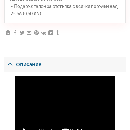
• Подарък талон за отстъпка с всички поръчки над
25.56 € (50 лв.)
Описание