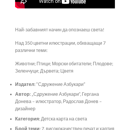
Най-забавният начин да опознаеш света!
Над 350 цветни илюстрации, обхващащи 7
различни теми:
Животни; Птици; Морски обитатели; Плодове;
Зеленчуци; Дървета; Цветя
Издател:
“Сдружение Азбукари”
Автор:
„Сдружение Азбукари“, Гергана
Донева – илюстратор, Радослав Донев –
дизайнер
Категория:
Детска карта на света
Брой теми:
7, висококачествен печат и хартия