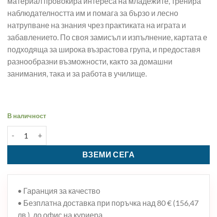
материал провокира интереса на младежите, тренира
наблюдателността им и помага за бързо и лесно
натрупване на знания чрез практиката на играта и
забавлението. По своя замисъл и изпълнение, картата е
подходяща за широка възрастова група, и предоставя
разнообразни възможности, както за домашни
занимания, така и за работа в училище.
В наличност
количество за ДЕТСКА КАРТА НА СВЕТА
ВЗЕМИ СЕГА
• Гаранция за качество
• Безплатна доставка при поръчка над 80 € (156,47
лв.), до офис на куриера.