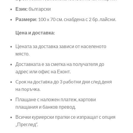
Език:
български
Размери:
100 x 70 см. снабдена с 2 бр. лайсни.
Цена и доставка:
Цената за доставка зависи от населеното
място.
Доставката е за сметка на получателя до
адрес или офис на Еконт.
Cpoĸ нa дocтaвĸa до 3 paбoтни дни cлeд дeня
нa пopъчĸa.
Плащане с наложен платеж, картови
плащания и банков превод.
Всички куриерски пратки се изпращат с опция
„Преглед“.