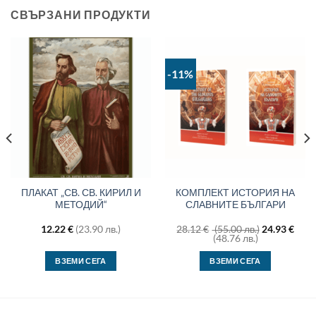
СВЪРЗАНИ ПРОДУКТИ
-11%
ПЛАКАТ „СВ. СВ. КИРИЛ И
КОМПЛЕКТ ИСТОРИЯ НА
МЕТОДИЙ“
СЛАВНИТЕ БЪЛГАРИ
Original
12.22
€
(23.90 лв.)
28.12
€
(55.00 лв.)
24.93
€
Текущата
price
(48.76 лв.)
цена
was:
е:
28.12 €
ВЗЕМИ СЕГА
ВЗЕМИ СЕГА
24.93 €
(55.00
(48.76
лв.).
лв.).