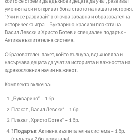
който се стреми да вдъхнови децата да учат, развиват
уменията си и откриват богатството на нашата история.
“Учи и се развивай” включва забавна и образователна
историческа игра – Букварино, красиви плакати на
Васил Левски и Христо Ботев и специален подарък –
Актива възпитателна система.
Образователен пакет, който вълнува, вдъхновява и
насърчава децата да учат за историята и важността на
здравословния начин на живот.
Комплекта включва:
„Букварино“ – 1 бр.
Плакат „Васил Левски“ – 1 бр.
Плакат „Христо Ботев“ – 1 бр.
?
Подарък
: Активна възпитателна система – 1 бр.
(съдържа 2 бр. помагала)