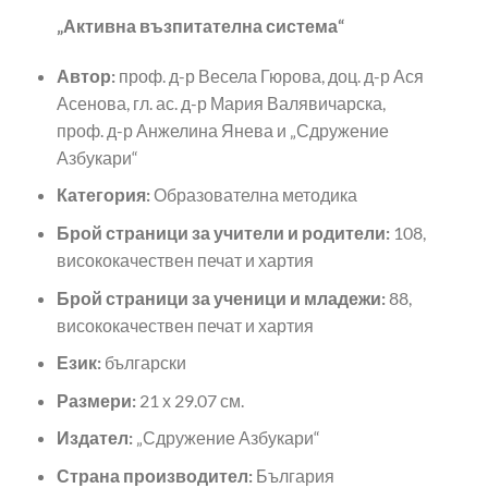
„Активна възпитателна система“
Автор:
проф. д-р Весела Гюрова, доц. д-р Ася
Асенова, гл. ас. д-р Мария Валявичарска,
проф. д-р Анжелина Янева и „Сдружение
Азбукари“
Категория:
Образователна методика
Брой страници за учители и родители:
108,
висококачествен печат и хартия
Брой страници за ученици и младежи:
88,
висококачествен печат и хартия
Език:
български
Размери:
21 х 29.07 см.
Издател:
„Сдружение Азбукари“
Страна производител:
България