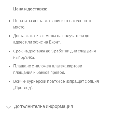
Цена и доставка:
Цената за доставка зависи от населеното
място.
Доставката е за сметка на получателя до
адрес или офис на Еконт.
Cpoĸ нa дocтaвĸa до 3 paбoтни дни cлeд дeня
нa пopъчĸa.
Плащане с наложен платеж, картови
плащания и банков превод.
Всички куриерски пратки се изпращат с опция
„Преглед“.
Допълнителна информация