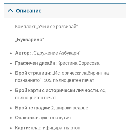
Описание
Комплект „Учи и се развивай“
„Букварино“
Автор:
„Сдружение Азбукари“
Графичен дизайн:
Кристина Борисова
Брой страници:
„Исторически лабиринт на
познанието“: 105, пълноцветен печат
Брой карти с исторически личности:
60,
пълноцветен печат
Брой тетрадки:
2, широки редове
Опаковка:
луксозна кутия
Карти:
пластифициран картон