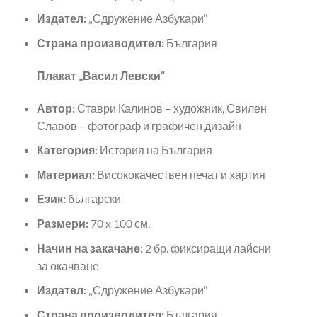
Издател:
„Сдружение Азбукари“
Страна производител:
България
Плакат „Васил Левски“
Автор:
Ставри Калинов – художник, Свилен
Славов – фотограф и графичен дизайн
Категория:
История на България
Материал:
Висококачествен печат и хартия
Език:
български
Размери:
70 x 100 см.
Начин на закачане:
2 бр. фиксиращи лайсни
за окачване
Издател:
„Сдружение Азбукари“
Страна производител:
България