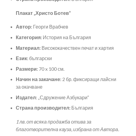
Плакат „Христо Ботев“
Автор:
Георги Врабчев
Категория:
История на България
Материал:
Висококачествен печат и хартия
Език:
български
Размери:
70 x 100 см.
Начин на закачане:
2 бр. фиксиращи лайсни
за окачване
Издател:
„Сдружение Азбукари“
Страна производител:
България
1 лв. от всяка продажба отива за
благотворителна кауза, избрана от Автора.