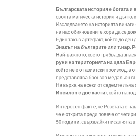
Българската история е богата и 
своята магическа история и дълголе
Изследването на историята винаги 
на нас обикновените хора да се док
Един такъв артефакт, който до ден 
Знакът на българите или т.нар. Р
Най-важното, което трябва да знаем
руни на територията на цяла Ев
който не е от азиатски произход, а
представлява бронзов медальон въ
На върха на всеки от седемте лъча с
Ипсилон с две хасти
), който напо
Интересен факт е, че Розетата е н
че е открита преди повече от четири
50 години
, свързвайки писанията в
Именно съвпадението в руните и зн