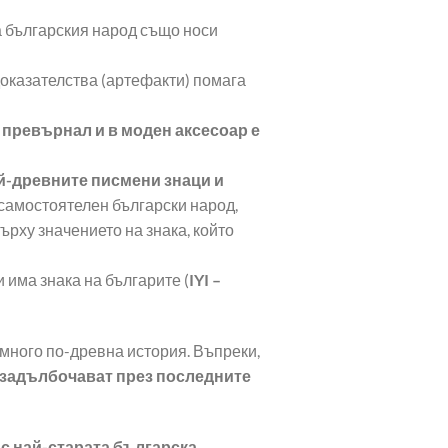
 българския народ също носи
доказателства (артефакти) помага
 превърнал и в моден аксесоар е
й-древните писмени знаци и
 самостоятелен български народ,
ърху значението на знака, който
и има знака на българите (
IYI –
 много по-древна история. Въпреки,
е задълбочават през последните
 с най-старата българска