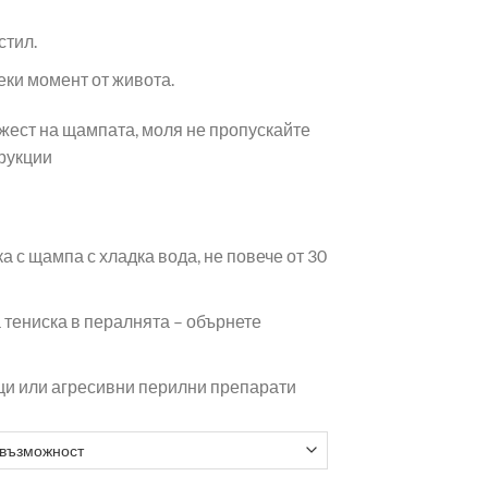
стил.
еки момент от живота.
жест на щампата, моля не пропускайте
трукции
 с щампа с хладка вода, не повече от 30
 тениска в пералнята – обърнете
щи или агресивни перилни препарати