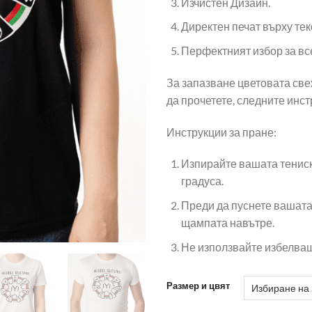
Изчистен Дизайн.
Директен печат върху тек
Перфектният избор за вс
За запазване цветовата све
да прочетете, следните инс
Инструкции за пране:
Изпирайте вашата тениска
градуса.
Преди да пуснете вашата
щампата навътре.
Не използвайте избелва
Размер и цвят