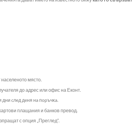
т населеното място.
лучателя до адрес или офис на Еконт.
и дни cлeд дeня нa пopъчĸa.
картови плащания и банков превод.
зпращат с опция „Преглед“.