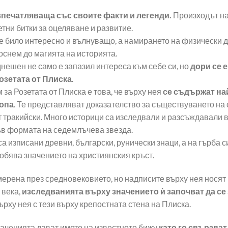
впечатляваща със своите факти и легенди.
Произходът на
тни битки за оцеляване и развитие.
е било интересно и вълнуващо, а намирането на физически 
оснем до магията на историята.
днешен не само е запазил интереса към себе си, но
дори се е
озетата от Плиска.
 за Розетата от Плиска е това, че върху нея
се съдържат на
ропа
. Те представляват доказателство за съществуването на
 от тракийски. Много историци са изследвали и разсъждавали в
в формата на седемлъчева звезда.
а изписани древни, български, рунически знаци, а на гърба с
добява значението на християнския кръст.
амерена през средновековието, но надписите върху нея носят
 века,
изследванията върху значението ѝ започват да с
ърху нея с тези върху крепостната стена на Плиска.
аченията дават името на известното бижу
като го свързват