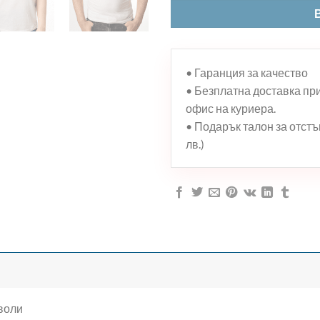
• Гаранция за качество
• Безплатна доставка при 
офис на куриера.
• Подарък талон за отстъп
лв.)
мволи