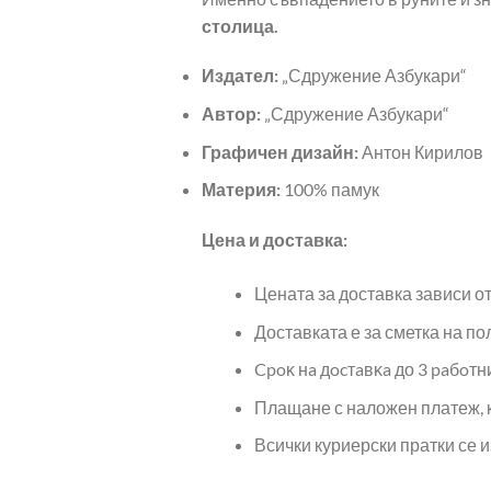
столица.
Издател:
„Сдружение Азбукари“
Автор:
„Сдружение Азбукари“
Графичен дизайн:
Антон Кирилов
Материя:
100% памук
Цена и доставка:
Цената за доставка зависи о
Доставката е за сметка на по
Cpoĸ нa дocтaвĸa до 3 paбoтн
Плащане с наложен платеж, 
Всички куриерски пратки се и