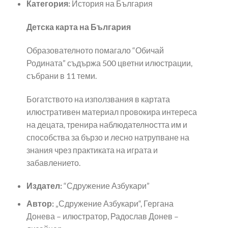
Категория:
История на България
Детска карта на България
Образователното помагало “Обичай
Родината” съдържа 500 цветни илюстрации,
събрани в 11 теми.
Богатството на използвания в картата
илюстративен материал провокира интереса
на децата, тренира наблюдателността им и
способства за бързо и лесно натрупване на
знания чрез практиката на играта и
забавлението.
Издател:
“Сдружение Азбукари”
Автор:
„Сдружение Азбукари“, Гергана
Донева – илюстратор, Радослав Донев –