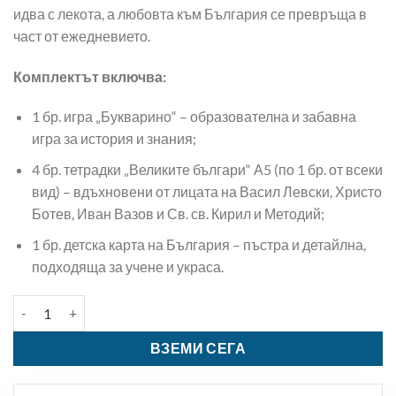
идва с лекота, а любовта към България се превръща в
част от ежедневието.
Комплектът включва:
1 бр. игра „Букварино“ – образователна и забавна
игра за история и знания;
4 бр. тетрадки „Великите българи“ А5 (по 1 бр. от всеки
вид) – вдъхновени от лицата на Васил Левски, Христо
Ботев, Иван Вазов и Св. св. Кирил и Методий;
1 бр. детска карта на България – пъстра и детайлна,
подходяща за учене и украса.
количество за КОМПЛЕКТ „БЪЛГАРОЗНАНИЕ“
ВЗЕМИ СЕГА