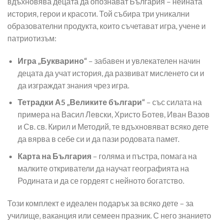
вдъхновява децата да опознават България – нейната
42.95 €
34
история, герои и красоти. Той събира три уникални
(84.00
(6
образователни продукта, които съчетават игра, учене и
лв.).
лв.
патриотизъм:
Игра „Букварино“
– забавен и увлекателен начин
децата да учат история, да развиват мисленето си и
да изграждат знания чрез игра.
Тетрадки А5 „Великите българи“
– със силата на
примера на Васил Левски, Христо Ботев, Иван Вазов
и Св. св. Кирил и Методий, те вдъхновяват всяко дете
да вярва в себе си и да пази родовата памет.
Карта на България
– голяма и пъстра, помага на
малките откриватели да научат географията на
Родината и да се гордеят с нейното богатство.
Този комплект е идеален подарък за всяко дете – за
училище, ваканция или семеен празник. С него знанието