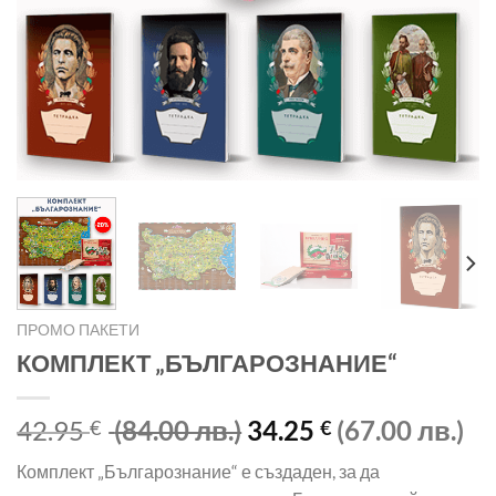
ПРОМО ПАКЕТИ
КОМПЛЕКТ „БЪЛГАРОЗНАНИЕ“
Original
Те
42.95
(84.00 лв.)
34.25
(67.00 лв.)
€
€
price
це
Комплект „Българознание“ е създаден, за да
was:
е: