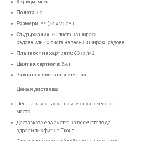
Корици:
меки
Полета:
не
Размери:
А5 (14 х 21 см.)
Съдържание:
40 листа на широки
редове или 40 листа на тесни и широки редове
Плътност на хартията:
80 гр./м2
Цвят на хартията:
бял
Захват на листата:
шити с тел
Цена и доставка:
Цената за доставка зависи от населеното
място.
Доставката е за сметка на получателя до
адрес или офис на Еконт.
Cpoĸ нa дocтaвĸa до 3 paбoтни дни cлeд дeня