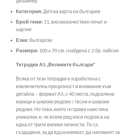
дизайнер
Категория:
Детска карта на българия
Брой теми:
11, висококачествен печат и
хартия
Език:
български
Размери:
100 x 70 см. снабдена с 2 бр. лайсни
Тетрадки А5 „Великите българи“
Всяка от тези тетрадки е изработена с
изключителна прецизност и внимание към
детайла – формат А5, с 40 листа, подсилени
корици и широки редове / тесни и широки
редове. Но това, което ги прави наистина
уникални, е, че всеки ред носи подписа на
една от трите велики личности. Те са
създадени, за да вдъхновяват, да напомнят за