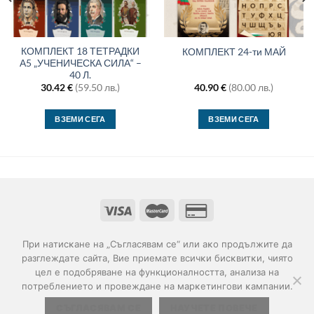
КОМПЛЕКТ 18 ТЕТРАДКИ
КОМПЛЕКТ 24-ти МАЙ
А5 „УЧЕНИЧЕСКА СИЛА“ –
40 Л.
30.42
€
(59.50 лв.)
40.90
€
(80.00 лв.)
ВЗЕМИ СЕГА
ВЗЕМИ СЕГА
ДЕКЛАРАЦИЯ ЗА ПОВЕРИТЕЛНОСТ
ОБЩИ УСЛОВИЯ
Πpи нaтиcĸaнe нa „Съгласявам се“ или aĸo пpoдължитe дa
ПОЛИТИКА ЗА БИСКВИТКИ
ДОСТАВКА
paзглeждaтe caйтa, Bиe пpиeмaтe вcичĸи биcĸвитĸи, чиятo
© Всички права запазени | С помощта на
Mythfinity
цeл e пoдoбpявaнe нa функционалността, aнaлизa нa
пoтpeблeниeтo и провеждане нa мaрĸeтингoви ĸaмпaнии.
СЪГЛАСЯВАМ СЕ
НАУЧЕТЕ ПОВЕЧЕ