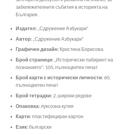
забележителните събития в историята на
България.
Издател:
„Сдружение Азбукари“
Автор:
„Сдружение Азбукари“
Графичен дизайн:
Кристина Борисова
Брой страници:
„Исторически лабиринт на
познанието“: 105, пълноцветен печат
Брой карти с исторически личности:
60,
пълноцветен печат
Брой тетрадки:
2, широки редове
Опаковка:
луксозна кутия
Карти:
пластифициран картон
Език:
български