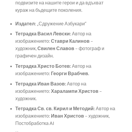
подвизите на нашите герои и да вдъхват
кураж на бъдещите поколения.
Издател:
„Сдружение Азбукари“
Тетрадка Васил Левски:
Автор на
изображението:
Ставри Калинов
–
художник,
Свилен Славов
– фотограф и
графичен дизайн.
Тетрадка Христо Ботев:
Автор на
изображението:
Георги Врабчев.
Тетрадка Иван Вазов:
Автор на
изображението:
Харалампи Христов
–
художник.
Тетрадка Св. св. Кирил и Методий:
Автор на
изображението:
Иван Христов
– художник,
Постобработка AI