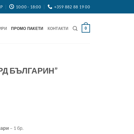
OP
10:00 - 18:00
+359 882 88 19 00
0
ИРИ
ПРОМО ПАКЕТИ
КОНТАКТИ
РД БЪЛГАРИН”
гари
– 1 бр.