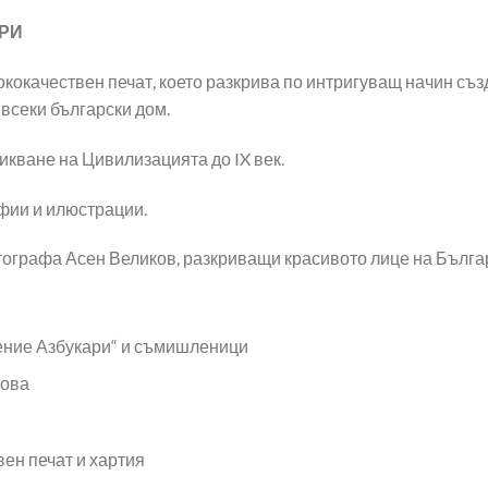
РИ
кокачествен печат, което разкрива по интригуващ начин съз
 всеки български дом.
икване на Цивилизацията до IX век.
фии и илюстрации.
ографа Асен Великов, разкриващи красивото лице на Българ
ние Азбукари“ и съмишленици
сова
вен печат и хартия