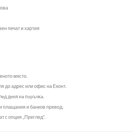
сова
вен печат и хартия
еното място.
ля до адрес или офис на Еконт.
лeд дeня нa пopъчĸa.
и плащания и банков превод.
т с опция „Преглед“.