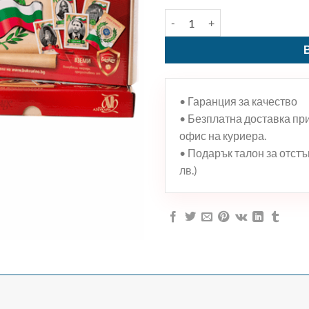
количество за КОМПЛЕКТ “Г
• Гаранция за качество
• Безплатна доставка при 
офис на куриера.
• Подарък талон за отстъп
лв.)