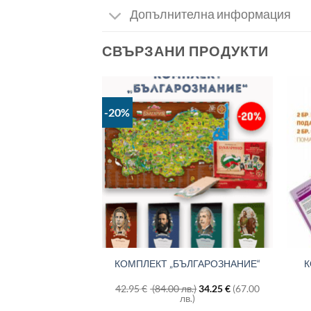
Допълнителна информация
СВЪРЗАНИ ПРОДУКТИ
-20%
ТА НА СВЕТА И
КОМПЛЕКТ „БЪЛГАРОЗНАНИЕ“
К
ГАРИЯ
Original
Original
в.)
16.88
€
(33.00
42.95
€
(84.00 лв.)
34.25
€
(67.00
Текущата
price
Текущата
price
в.)
лв.)
цена
was:
цена
was: