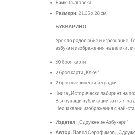
Език:
български
Размери:
21,05 х 28 см.
БУКВАРИНО
Урок по родолюбие и игрознание. То
азбука и изображения на велики лич
60 броя карти
2 броя карти „Ключ”
2 броя ученически тетрадки
Книга „Исторически лабиринт на по
Вълнуващи публикации за пътя на др
Неочаквани изображения с най-ста
Издател:
„Сдружение Азбукари“
Автор:
Павел Серафимов, „Сдруже