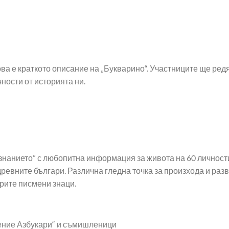
ва е краткото описание на „Букварино“. Участниците ще редя
ности от историята ни.
знанието” с любопитна информация за живота на 60 личности
евните българи. Различна гледна точка за произхода и разв
рите писмени знаци.
ние Азбукари“ и съмишленици