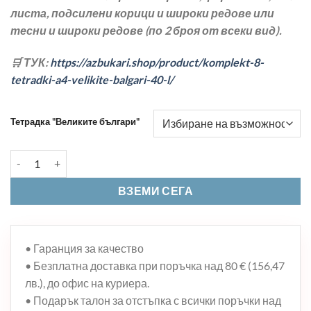
листа, подсилени корици и широки редове или
тесни и широки редове (по 2 броя от всеки вид).
🛒 ТУК:
https://azbukari.shop/product/komplekt-8-
tetradki-a4-velikite-balgari-40-l/
Тетрадка "Великите българи"
количество за ТЕТРАДКА А4 “ВЕЛИКИТЕ БЪЛГАРИ” – 40 Л.
ВЗЕМИ СЕГА
• Гаранция за качество
• Безплатна доставка при поръчка над 80 € (156,47
лв.), до офис на куриера.
• Подарък талон за отстъпка с всички поръчки над