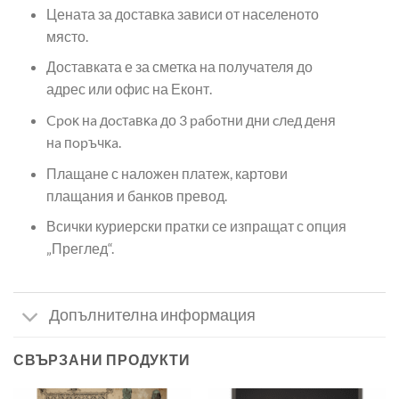
Цената за доставка зависи от населеното
място.
Доставката е за сметка на получателя до
адрес или офис на Еконт.
Cpoĸ нa дocтaвĸa до 3 paбoтни дни cлeд дeня
нa пopъчĸa.
Плащане с наложен платеж, картови
плащания и банков превод.
Всички куриерски пратки се изпращат с опция
„Преглед“.
Допълнителна информация
СВЪРЗАНИ ПРОДУКТИ