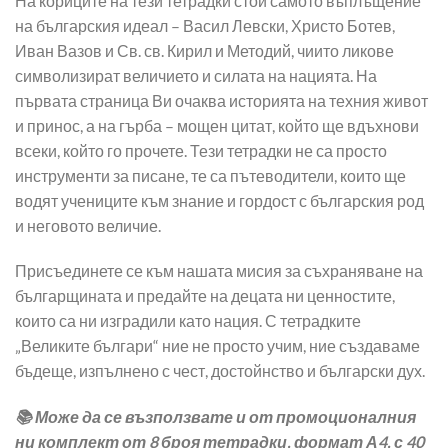
На кориците на тези тетрадки стои самото въплъщение
на българския идеал – Васил Левски, Христо Ботев,
Иван Вазов и Св. св. Кирил и Методий, чиито ликове
символизират величието и силата на нацията. На
първата страница Ви очаква историята на техния живот
и принос, а на гърба – мощен цитат, който ще вдъхнови
всеки, който го прочете. Тези тетрадки не са просто
инструменти за писане, те са пътеводители, които ще
водят учениците към знание и гордост с българския род
и неговото величие.
Присъединете се към нашата мисия за съхраняване на
българщината и предайте на децата ни ценностите,
които са ни изградили като нация. С тетрадките
„Великите българи“ ние не просто учим, ние създаваме
бъдеще, изпълнено с чест, достойнство и български дух.
📚 Може да се възползвате и от промоционалния
ни комплект от 8 броя тетрадки, формат А4, с 40