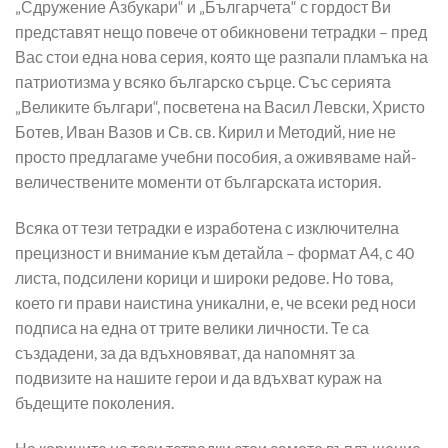
„Сдружение Азбукари“ и „Българчета“ с гордост Ви
представят нещо повече от обикновени тетрадки – пред
Вас стои една нова серия, която ще разпали пламъка на
патриотизма у всяко българско сърце. Със серията
„Великите българи“, посветена на Васил Левски, Христо
Ботев, Иван Вазов и Св. св. Кирил и Методий, ние не
просто предлагаме учебни пособия, а оживяваме най-
величествените моменти от българската история.
Всяка от тези тетрадки е изработена с изключителна
прецизност и внимание към детайла – формат А4, с 40
листа, подсилени корици и широки редове. Но това,
което ги прави наистина уникални, е, че всеки ред носи
подписа на една от трите велики личности. Те са
създадени, за да вдъхновяват, да напомнят за
подвизите на нашите герои и да вдъхват кураж на
бъдещите поколения.