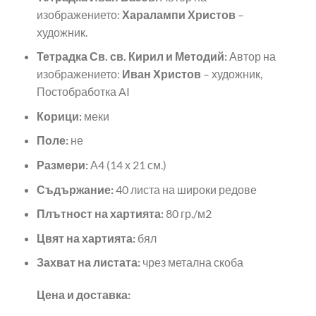
изображението:
Харалампи Христов
–
художник.
Тетрадка Св. св. Кирил и Методий:
Автор на
изображението:
Иван Христов
– художник,
Постобработка AI
Корици:
меки
Поле:
не
Размери:
А4 (14 х 21 см.)
Съдържание:
40 листа на широки редове
Плътност на хартията:
80 гр./м2
Цвят на хартията:
бял
Захват на листата:
чрез метална скоба
Цена и доставка: