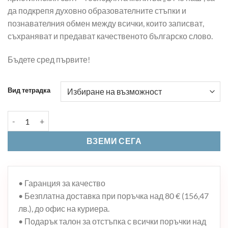
да подкрепя духовно образователните стъпки и
познавателния обмен между всички, които записват,
съхраняват и предават качественото българско слово.
Бъдете сред първите!
Вид тетрадка
количество за ТЕТРАДКА А5 С БЪЛГАРСКИТЕ МАНАСТИРИ
ВЗЕМИ СЕГА
• Гаранция за качество
• Безплатна доставка при поръчка над 80 € (156,47
лв.), до офис на куриера.
• Подарък талон за отстъпка с всички поръчки над