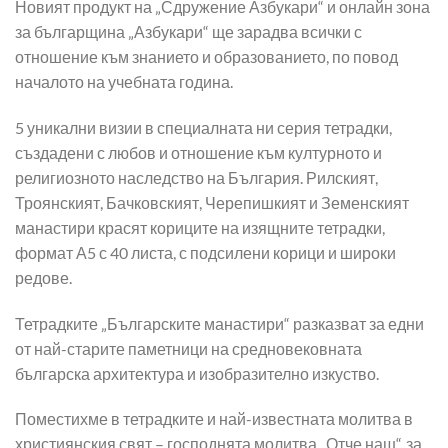
Новият продукт на „Сдружение Азбукари“ и онлайн зона
за българщина „Азбукари“ ще зарадва всички с
отношение към знанието и образованието, по повод
началото на учебната година.
5 уникални визии в специалната ни серия тетрадки,
създадени с любов и отношение към културното и
религиозното наследство на България. Рилският,
Троянският, Бачковският, Черепишкият и Земенският
манастири красят кориците на изящните тетрадки,
формат А5 с 40 листа, с подсилени корици и широки
редове.
Тетрадките „Българските манастири“ разказват за едни
от най-старите паметници на средновековната
българска архитектура и изобразително изкуство.
Поместихме в тетрадките и най-известната молитва в
християнския свят – господнята молитва „Отче наш“, за