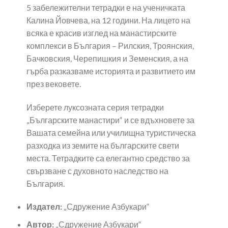
5 забележителни тетрадки е на ученичката
Калина Йовчева, на 12 години. На лицето на
всяка е красив изглед на манастирските
комплекси в България – Рилския, Троянския,
Бачковския, Черепишкия и Земенския, а на
гърба разказваме историята и развитието им
през вековете.
Изберете луксозната серия тетрадки
„Българските манастири“ и се вдъхновете за
Вашата семейна или училищна туристическа
разходка из земите на българските свети
места. Тетрадките са елегантно средство за
свързване с духовното наследство на
България.
Издател:
„Сдружение Азбукари“
Автор:
„Сдружение Азбукари“